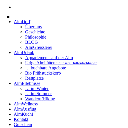
AlmDorf
Über uns
Geschichte
Philosophie
BLOG
AlmGreisslerei
AlmUrlaub
Appartements auf der Alm
Urige Almhütten
für unsere Hüttenliebhaber
… buchbare Angebote
Bio Frühstückskorb
Restplätze
AlmErlebnisse
… im Winter
… im Sommer
Wandern/Hiking
AlmWellness
AlmAusflug
AlmKuchl
Kontakt
Gutschein