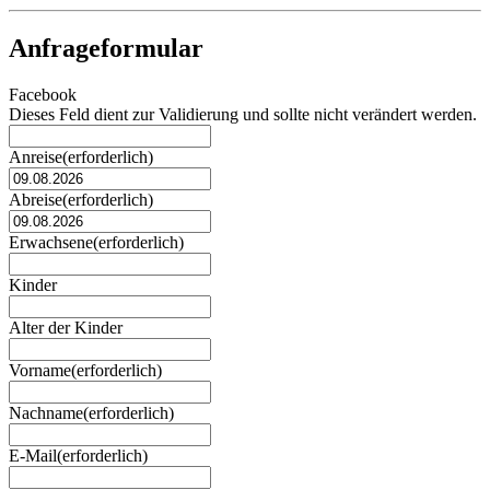
Anfrageformular
Facebook
Dieses Feld dient zur Validierung und sollte nicht verändert werden.
Anreise
(erforderlich)
TT
Punkt
Abreise
(erforderlich)
MM
TT
Punkt
Punkt
Erwachsene
(erforderlich)
JJJJ
MM
Punkt
Kinder
JJJJ
Alter der Kinder
Vorname
(erforderlich)
Nachname
(erforderlich)
E-Mail
(erforderlich)