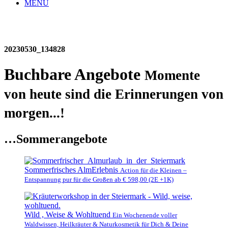
MENU
20230530_134828
Buchbare Angebote
Momente
von heute sind die Erinnerungen von
morgen...!
…Sommerangebote
Sommerfrisches AlmErlebnis
Action für die Kleinen –
Entspannung pur für die Großen ab € 598,00 (2E +1K)
Wild , Weise & Wohltuend
Ein Wochenende voller
Waldwissen, Heilkräuter & Naturkosmetik für Dich & Deine