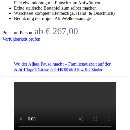
Fackelwanderung mit Punsch zum Aufwärmen
Echte steirische Bratäpfel zum selber machen
Wäscheset komplett (Bettbezüge, Hand- & Duschtuch)
Benutzung der urigen AlmWellnessanlage
ab € 267,00
Preis pro Person
Verfügbarkeit prüfen
Wo der Alltag Pause macht – Familienauszeit auf der
Alm
4 Tage/3 Nächte ab € 440,00 für 2 Erw. & 2 Kinder