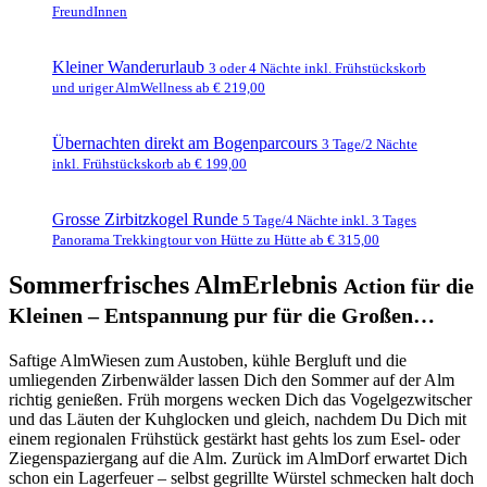
FreundInnen
Kleiner Wanderurlaub
3 oder 4 Nächte inkl. Frühstückskorb
und uriger AlmWellness ab € 219,00
Übernachten direkt am Bogenparcours
3 Tage/2 Nächte
inkl. Frühstückskorb ab € 199,00
Grosse Zirbitzkogel Runde
5 Tage/4 Nächte inkl. 3 Tages
Panorama Trekkingtour von Hütte zu Hütte ab € 315,00
Sommerfrisches AlmErlebnis
Action für die
Kleinen – Entspannung pur für die Großen…
Saftige AlmWiesen zum Austoben, kühle Bergluft und die
umliegenden Zirbenwälder lassen Dich den Sommer auf der Alm
richtig genießen. Früh morgens wecken Dich das Vogelgezwitscher
und das Läuten der Kuhglocken und gleich, nachdem Du Dich mit
einem regionalen Frühstück gestärkt hast gehts los zum Esel- oder
Ziegenspaziergang auf die Alm. Zurück im AlmDorf erwartet Dich
schon ein Lagerfeuer – selbst gegrillte Würstel schmecken halt doch