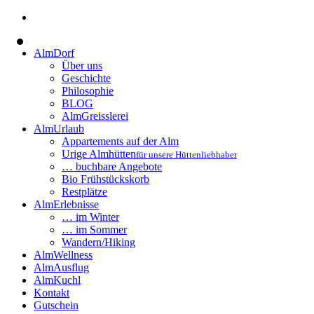
AlmDorf
Über uns
Geschichte
Philosophie
BLOG
AlmGreisslerei
AlmUrlaub
Appartements auf der Alm
Urige Almhütten
für unsere Hüttenliebhaber
… buchbare Angebote
Bio Frühstückskorb
Restplätze
AlmErlebnisse
… im Winter
… im Sommer
Wandern/Hiking
AlmWellness
AlmAusflug
AlmKuchl
Kontakt
Gutschein