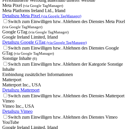
Personalisierte Werbung außerhalb unserer Website
Meta Pixel
(via Google TagManager)
Meta Platforms Ireland Ltd., Irland
Details
zu Meta Pixel
(via Google TagManager)
Switch zum Einwilligen bzw. Ablehnen des Dienstes Meta Pixel
(via Google TagManager)
Google GTag
(via Google TagManager)
Google Ireland Limited, Irland
Details
zu Google GTag
(via Google TagManager)
Switch zum Einwilligen bzw. Ablehnen des Dienstes Google
GTag
(via Google TagManager)
Sonstige Inhalte
(6)
Switch zum Einwilligen bzw. Ablehnen der Kategorie Sonstige
Inhalte
Einbindung zusätzlicher Informationen
Matterport
Matterport Inc., USA
Details
zu Matterport
Switch zum Einwilligen bzw. Ablehnen des Dienstes Matterport
Vimeo
Vimeo Inc., USA
Details
zu Vimeo
Switch zum Einwilligen bzw. Ablehnen des Dienstes Vimeo
YouTube
Google Ireland Limited, Irland