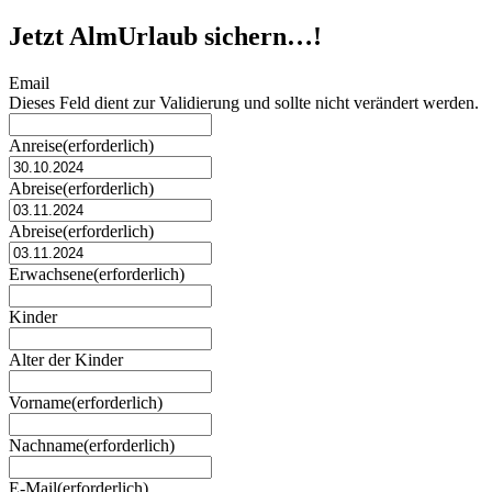
Jetzt AlmUrlaub sichern…!
Email
Dieses Feld dient zur Validierung und sollte nicht verändert werden.
Anreise
(erforderlich)
TT
Punkt
Abreise
(erforderlich)
MM
TT
Punkt
Punkt
Abreise
(erforderlich)
JJJJ
MM
TT
Punkt
Punkt
Erwachsene
(erforderlich)
JJJJ
MM
Punkt
Kinder
JJJJ
Alter der Kinder
Vorname
(erforderlich)
Nachname
(erforderlich)
E-Mail
(erforderlich)