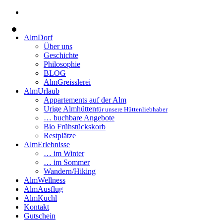
AlmDorf
Über uns
Geschichte
Philosophie
BLOG
AlmGreisslerei
AlmUrlaub
Appartements auf der Alm
Urige Almhütten
für unsere Hüttenliebhaber
… buchbare Angebote
Bio Frühstückskorb
Restplätze
AlmErlebnisse
… im Winter
… im Sommer
Wandern/Hiking
AlmWellness
AlmAusflug
AlmKuchl
Kontakt
Gutschein