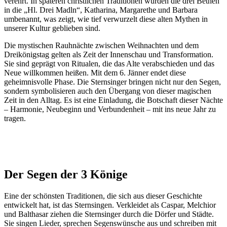
verehrt. In späteren christlichen Traditionen wurden die drei Bethen
in die „Hl. Drei Madln“, Katharina, Margarethe und Barbara
umbenannt, was zeigt, wie tief verwurzelt diese alten Mythen in
unserer Kultur geblieben sind.
Die mystischen Rauhnächte zwischen Weihnachten und dem
Dreikönigstag gelten als Zeit der Innenschau und Transformation.
Sie sind geprägt von Ritualen, die das Alte verabschieden und das
Neue willkommen heißen. Mit dem 6. Jänner endet diese
geheimnisvolle Phase. Die Sternsinger bringen nicht nur den Segen,
sondern symbolisieren auch den Übergang von dieser magischen
Zeit in den Alltag. Es ist eine Einladung, die Botschaft dieser Nächte
– Harmonie, Neubeginn und Verbundenheit – mit ins neue Jahr zu
tragen.
Der Segen der 3 Könige
Eine der schönsten Traditionen, die sich aus dieser Geschichte
entwickelt hat, ist das Sternsingen. Verkleidet als Caspar, Melchior
und Balthasar ziehen die Sternsinger durch die Dörfer und Städte.
Sie singen Lieder, sprechen Segenswünsche aus und schreiben mit