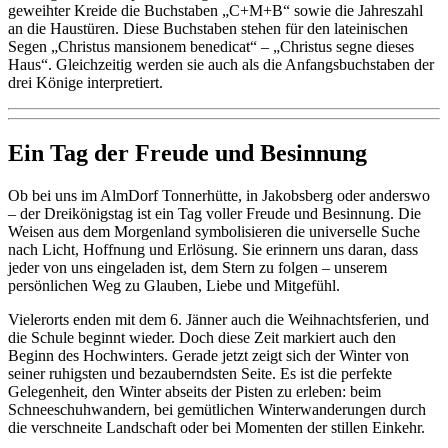
geweihter Kreide die Buchstaben „C+M+B“ sowie die Jahreszahl
an die Haustüren. Diese Buchstaben stehen für den lateinischen
Segen „Christus mansionem benedicat“ – „Christus segne dieses
Haus“. Gleichzeitig werden sie auch als die Anfangsbuchstaben der
drei Könige interpretiert.
Ein Tag der Freude und Besinnung
Ob bei uns im AlmDorf Tonnerhütte, in Jakobsberg oder anderswo
– der Dreikönigstag ist ein Tag voller Freude und Besinnung. Die
Weisen aus dem Morgenland symbolisieren die universelle Suche
nach Licht, Hoffnung und Erlösung. Sie erinnern uns daran, dass
jeder von uns eingeladen ist, dem Stern zu folgen – unserem
persönlichen Weg zu Glauben, Liebe und Mitgefühl.
Vielerorts enden mit dem 6. Jänner auch die Weihnachtsferien, und
die Schule beginnt wieder. Doch diese Zeit markiert auch den
Beginn des Hochwinters. Gerade jetzt zeigt sich der Winter von
seiner ruhigsten und bezauberndsten Seite. Es ist die perfekte
Gelegenheit, den Winter abseits der Pisten zu erleben: beim
Schneeschuhwandern, bei gemütlichen Winterwanderungen durch
die verschneite Landschaft oder bei Momenten der stillen Einkehr.