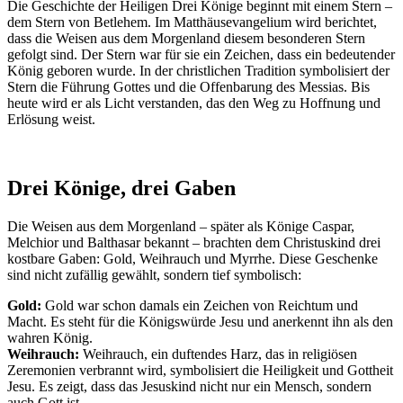
Die Geschichte der Heiligen Drei Könige beginnt mit einem Stern –
dem Stern von Betlehem. Im Matthäusevangelium wird berichtet,
dass die Weisen aus dem Morgenland diesem besonderen Stern
gefolgt sind. Der Stern war für sie ein Zeichen, dass ein bedeutender
König geboren wurde. In der christlichen Tradition symbolisiert der
Stern die Führung Gottes und die Offenbarung des Messias. Bis
heute wird er als Licht verstanden, das den Weg zu Hoffnung und
Erlösung weist.
Drei Könige, drei Gaben
Die Weisen aus dem Morgenland – später als Könige Caspar,
Melchior und Balthasar bekannt – brachten dem Christuskind drei
kostbare Gaben: Gold, Weihrauch und Myrrhe. Diese Geschenke
sind nicht zufällig gewählt, sondern tief symbolisch:
Gold:
Gold war schon damals ein Zeichen von Reichtum und
Macht. Es steht für die Königswürde Jesu und anerkennt ihn als den
wahren König.
Weihrauch:
Weihrauch, ein duftendes Harz, das in religiösen
Zeremonien verbrannt wird, symbolisiert die Heiligkeit und Gottheit
Jesu. Es zeigt, dass das Jesuskind nicht nur ein Mensch, sondern
auch Gott ist.