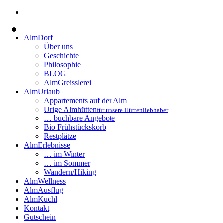
AlmDorf
Über uns
Geschichte
Philosophie
BLOG
AlmGreisslerei
AlmUrlaub
Appartements auf der Alm
Urige Almhütten
für unsere Hüttenliebhaber
… buchbare Angebote
Bio Frühstückskorb
Restplätze
AlmErlebnisse
… im Winter
… im Sommer
Wandern/Hiking
AlmWellness
AlmAusflug
AlmKuchl
Kontakt
Gutschein