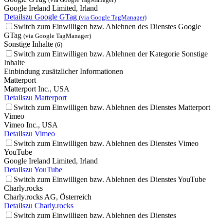
Google Ireland Limited, Irland
Details
zu Google GTag
(via Google TagManager)
Switch zum Einwilligen bzw. Ablehnen des Dienstes Google
GTag
(via Google TagManager)
Sonstige Inhalte
(6)
Switch zum Einwilligen bzw. Ablehnen der Kategorie Sonstige
Inhalte
Einbindung zusätzlicher Informationen
Matterport
Matterport Inc., USA
Details
zu Matterport
Switch zum Einwilligen bzw. Ablehnen des Dienstes Matterport
Vimeo
Vimeo Inc., USA
Details
zu Vimeo
Switch zum Einwilligen bzw. Ablehnen des Dienstes Vimeo
YouTube
Google Ireland Limited, Irland
Details
zu YouTube
Switch zum Einwilligen bzw. Ablehnen des Dienstes YouTube
Charly.rocks
Charly.rocks AG, Österreich
Details
zu Charly.rocks
Switch zum Einwilligen bzw. Ablehnen des Dienstes